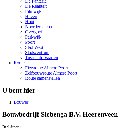
De Fantasie
De Realiteit
Filmwijk
Haven
Hout
Noorderplassen
Overgooi
Parkwijk
Poort
Stad West
Stadscentrum
Tussen de Vaarten
Route
Fietsroute Almere Poort
Zelfbouwroute Almere Poort
Route samenstellen
U bent hier
Bouwer
Bouwbedrijf Siebenga B.V. Heerenveen
Deel dit op: