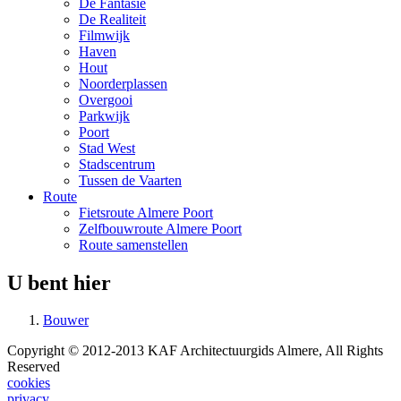
De Fantasie
De Realiteit
Filmwijk
Haven
Hout
Noorderplassen
Overgooi
Parkwijk
Poort
Stad West
Stadscentrum
Tussen de Vaarten
Route
Fietsroute Almere Poort
Zelfbouwroute Almere Poort
Route samenstellen
U bent hier
Bouwer
Copyright © 2012-2013 KAF Architectuurgids Almere, All Rights
Reserved
cookies
privacy