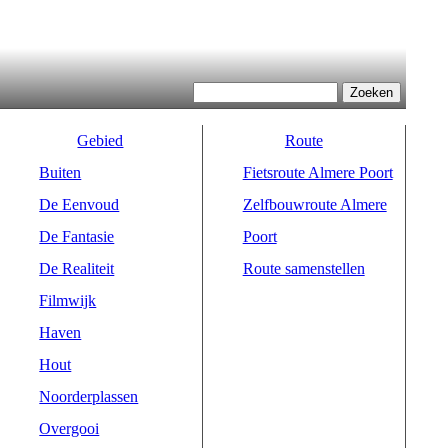
Zoeken
Zoekveld
Gebied
Route
Buiten
Fietsroute Almere Poort
De Eenvoud
Zelfbouwroute Almere
De Fantasie
Poort
De Realiteit
Route samenstellen
Filmwijk
Haven
Hout
Noorderplassen
Overgooi