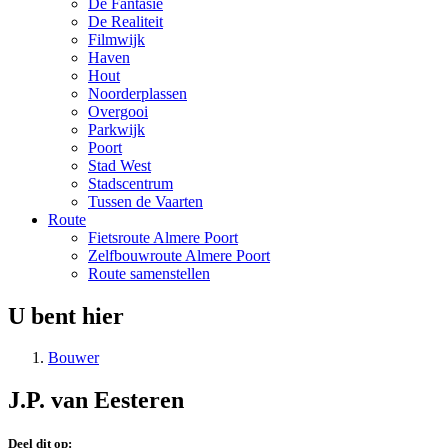
De Fantasie
De Realiteit
Filmwijk
Haven
Hout
Noorderplassen
Overgooi
Parkwijk
Poort
Stad West
Stadscentrum
Tussen de Vaarten
Route
Fietsroute Almere Poort
Zelfbouwroute Almere Poort
Route samenstellen
U bent hier
Bouwer
J.P. van Eesteren
Deel dit op: