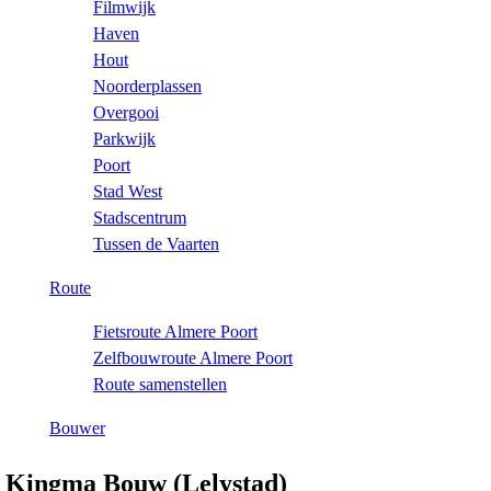
Filmwijk
n
Haven
u
Hout
Noorderplassen
Overgooi
Parkwijk
Poort
Stad West
Stadscentrum
Tussen de Vaarten
Route
Fietsroute Almere Poort
Zelfbouwroute Almere Poort
Route samenstellen
Bouwer
U
Kingma Bouw (Lelystad)