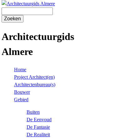
Overslaan
en
Z
Z
naar
o
de
e
o
algemene
k
Architectuurgids
e
inhoud
e
gaan
n
Almere
k
v
Home
e
M
Project Architect(en)
Architectenbureau(s)
l
a
Bouwer
d
i
Gebied
n
Buiten
De Eenvoud
m
De Fantasie
e
De Realiteit