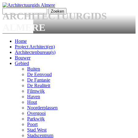
Overslaan en naar de algemene inhoud gaan
Zoeken
ARCHITECTUURGIDS
Zoekveld
ALMERE
Home
Project Architect(en)
Main menu
Architectenbureau(s)
Bouwer
Gebied
Buiten
De Eenvoud
De Fantasie
De Realiteit
Filmwijk
Haven
Hout
Noorderplassen
Overgooi
Parkwijk
Poort
Stad West
Stadscentrum