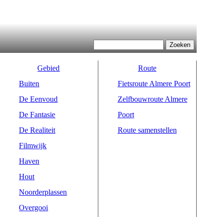
Zoeken
Zoekveld
Gebied
Route
Buiten
Fietsroute Almere Poort
De Eenvoud
Zelfbouwroute Almere
De Fantasie
Poort
De Realiteit
Route samenstellen
Filmwijk
Haven
Hout
Noorderplassen
Overgooi