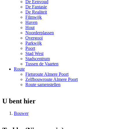
De Eenvoud
De Fantasie
De Realiteit
Filmwijk
Haven
Hout
Noorderplassen
Overgooi
Parkwijk
Poort
Stad West
Stadscentrum
Tussen de Vaarten
Route
Fietsroute Almere Poort
Zelfbouwroute Almere Poort
Route samenstellen
U bent hier
Bouwer