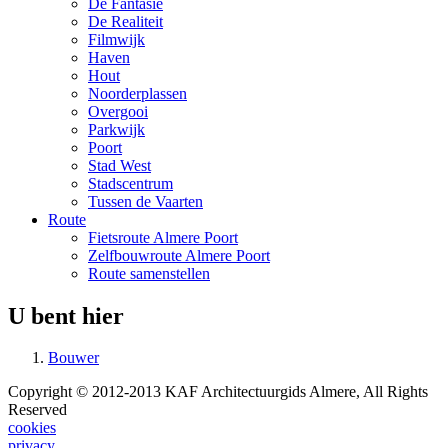
De Fantasie
De Realiteit
Filmwijk
Haven
Hout
Noorderplassen
Overgooi
Parkwijk
Poort
Stad West
Stadscentrum
Tussen de Vaarten
Route
Fietsroute Almere Poort
Zelfbouwroute Almere Poort
Route samenstellen
U bent hier
Bouwer
Copyright © 2012-2013 KAF Architectuurgids Almere, All Rights
Reserved
cookies
privacy