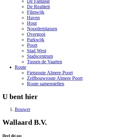
De Fantasie
De Realiteit
Filmwijk
Haven
Hout
Noorderplassen
Overgooi
Parkwijk
Poort
Stad West
Stadscentrum
Tussen de Vaarten
Route
Fietsroute Almere Poort
Zelfbouwroute Almere Poort
Route samenstellen
U bent hier
Bouwer
Wallaard B.V.
Deel dit op: