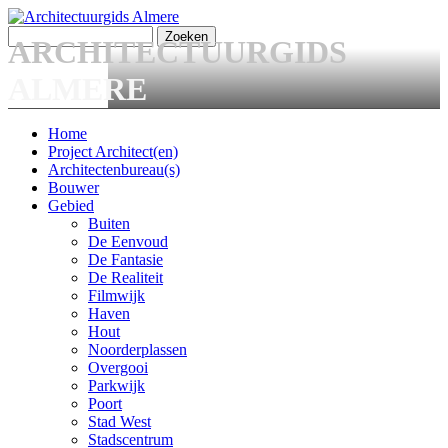
Overslaan en naar de algemene inhoud gaan
Zoeken
ARCHITECTUURGIDS
Zoekveld
ALMERE
Home
Project Architect(en)
Main menu
Architectenbureau(s)
Bouwer
Gebied
Buiten
De Eenvoud
De Fantasie
De Realiteit
Filmwijk
Haven
Hout
Noorderplassen
Overgooi
Parkwijk
Poort
Stad West
Stadscentrum