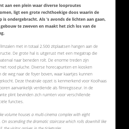
t aan een plein waar diverse looproutes
men, ligt een grote rechthoekige doos waarin de
 is ondergebracht. Als ’s avonds de lichten aan gaan,
et gebouw te zweven en maakt het zich los van de
g.
filmzalen met in totaal 2.500 zitplaatsen hangen aan de
ructie. De grote hal is uitgerust met een megatrap die
waterval naar beneden rolt. De enorme treden zijn
met rood pluche. Diverse horecapunten en kiosken
 de weg naar de foyer boven, waar kaartjes kunnen
ekocht. Deze theatrale opzet is kenmerkend voor Koolhaas
sporen aanvankelijk verdiende als filmregisseur. In de
nte plint bevinden zich ruimten voor verschillende
ële functies.
ike volume houses a multi-cinema complex with eight
. On ascending the dramatic staircase which rolls downhill like
l, the visitor arrives in the ticketsales