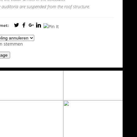
e auditoria are suspended from the roof structure.
 met:
en stemmen