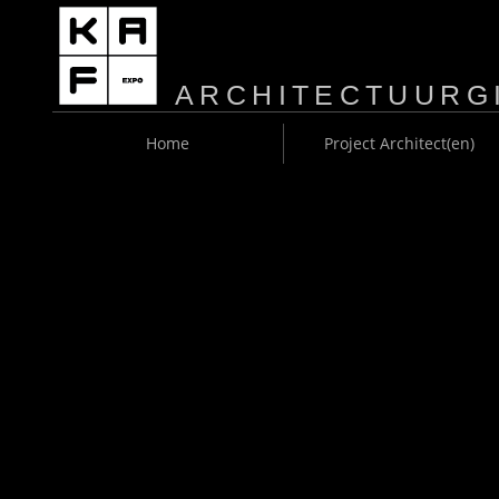
ARCHITECTUURG
M
Home
Project Architect(en)
A
I
N
M
E
N
U