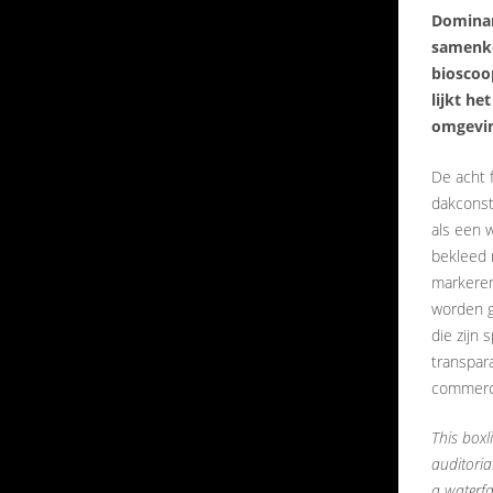
Dominan
samenko
bioscoop
lijkt h
omgevin
De acht 
dakconst
als een 
bekleed 
markeren
worden g
die zijn 
transpara
commerci
This boxl
auditoria
a waterfal