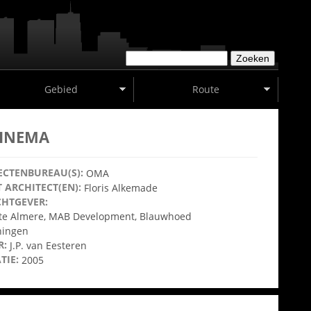
Z
Z
o
O
e
Gebied
Route
E
k
K
e
V
n
INEMA
E
L
D
ECTENBUREAU(S):
OMA
 ARCHITECT(EN):
Floris Alkemade
HTGEVER:
e Almere, MAB Development, Blauwhoed
ningen
R:
J.P. van Eesteren
TIE:
2005