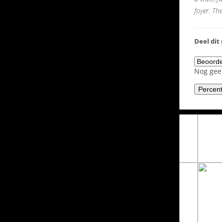
foyer. Th
Deel dit
Nog ge