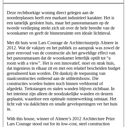
Deze rechthoekige woning direct gelegen aan de
noorderplassen heeft een markant industrieel karakter. Het is
een tamelijk gesloten huis, maar het panoramaraam op de
tweede verdieping strekt zich uit over de hele breedte van de
woonkamer en geeft de binnenruimte een ideale lichtinval.
Met dit huis won Lars Courage de Architectuurprijs Almere in
2012. Wat de vakjury en het publiek zo aansprak was zowel de
pure eenvoud van de constructie als het geweldige effect van
het panoramaraam dat de woonkamer letterlijk optilt tot “a
room with a view”. Het is een innovatief, stoer en strak huis,
dat ingenieus in elkaar zit en met een relatief bescheiden budget
gerealiseerd kan worden. Dit dankzij de toepassing van
staalconstructies ontleend aan de utiliteitsbouw. Die
constructies worden buiten noch binnen verbloemd of
afgedekt. Trekstangen en stalen wanden blijven zichtbaar. In
het interieur zijn alleen de noodzakelijke wanden en deuren
geplaatst, waardoor een optimale ruimtewerking ontstaat. Het
licht valt via daklichten en smalle gevelopeningen ver het huis
in.
With this house, winner of Almere’s 2012 Architecture Prize
Lars Courage stood out for its low-cost, steel construction