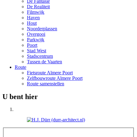
De Fantasie
De Realiteit
Filmwijk
Haven
Hout
Noorderplassen
Overgooi
Parkwijk
Poort
Stad West
Stadscentrum
Tussen de Vaarten
Route
Fietsroute Almere Poort
Zelfbouwroute Almere Poort
Route samenstellen
U bent hier