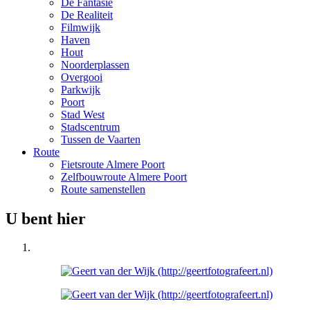
De Fantasie
De Realiteit
Filmwijk
Haven
Hout
Noorderplassen
Overgooi
Parkwijk
Poort
Stad West
Stadscentrum
Tussen de Vaarten
Route
Fietsroute Almere Poort
Zelfbouwroute Almere Poort
Route samenstellen
U bent hier