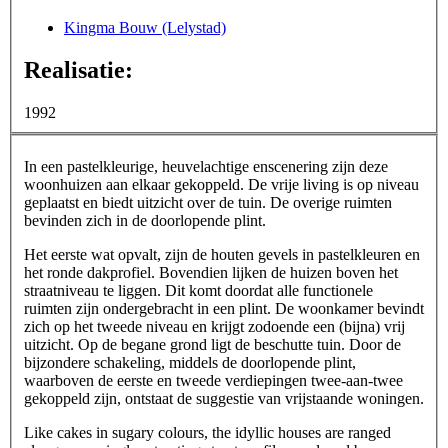
Kingma Bouw (Lelystad)
Realisatie:
1992
In een pastelkleurige, heuvelachtige enscenering zijn deze
woonhuizen aan elkaar gekoppeld. De vrije living is op niveau
geplaatst en biedt uitzicht over de tuin. De overige ruimten
bevinden zich in de doorlopende plint.
Het eerste wat opvalt, zijn de houten gevels in pastelkleuren en
het ronde dakprofiel. Bovendien lijken de huizen boven het
straatniveau te liggen. Dit komt doordat alle functionele
ruimten zijn ondergebracht in een plint. De woonkamer bevindt
zich op het tweede niveau en krijgt zodoende een (bijna) vrij
uitzicht. Op de begane grond ligt de beschutte tuin. Door de
bijzondere schakeling, middels de doorlopende plint,
waarboven de eerste en tweede verdiepingen twee-aan-twee
gekoppeld zijn, ontstaat de suggestie van vrijstaande woningen.
Like cakes in sugary colours, the idyllic houses are ranged