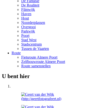
De Fantasie
De Realiteit
Filmwijk
Haven
Hout
Noorderplassen
Overgooi
Parkwijk
Poort
Stad West
Stadscentrum
Tussen de Vaarten
Route
Fietsroute Almere Poort
Zelfbouwroute Almere Poort
Route samenstellen
U bent hier