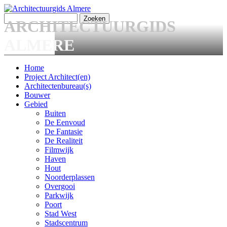
Overslaan en naar de algemene inhoud gaan
Zoeken
ARCHITECTUURGIDS
Zoekveld
ALMERE
Home
Project Architect(en)
Main menu
Architectenbureau(s)
Bouwer
Gebied
Buiten
De Eenvoud
De Fantasie
De Realiteit
Filmwijk
Haven
Hout
Noorderplassen
Overgooi
Parkwijk
Poort
Stad West
Stadscentrum