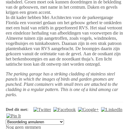
stadsdeel. Groen moet ook kunnen doordringen in de bekleding
van de gebouwen, met name in het centrum. Daken en gevels
krijgen een groen accent.
In dit kader hebben Mei Architecten voor de parkeergarage
Florida een voorstel gedaan om het gebouw geheel te omkleden
met een huid van reliëfs in geperforeerd RVS. Het staal vertoont
een eindeloze herhaling van afbeeldingen van voorwerpen die in
Almeerse tuinen zijn aangetroffen, zoals vogels, windmolens,
vogelhuisjes en tuinkabouters. Daaraan zijn in een strak patroon
plantenbakken van RVS aangebracht. De boompjes daarin zijn
gekozen vanuit de oriëntatie van de gevel. Aan de oostkant zijn
het berkenboompjes en aan de noordkant thuja’s. Een licht
satirische toon kan dit ontwerp niet worden ontzegd.
The parking garage has a striking cladding of stainless steel
panels in which the images of birds and garden gnomes are
punched. Plant containers with small trees are attached to the
cladding in a regular pattern. This is one of a kind among car
parks.
Deel dit met:
Nog geen stemmen