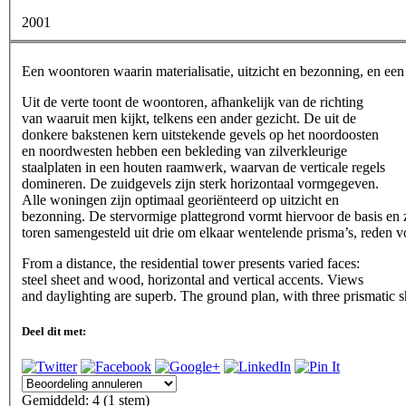
2001
Een woontoren waarin materialisatie, uitzicht en bezonning, en ee
Uit de verte toont de woontoren, afhankelijk van de richting
van waaruit men kijkt, telkens een ander gezicht. De uit de
donkere bakstenen kern uitstekende gevels op het noordoosten
en noordwesten hebben een bekleding van zilverkleurige
staalplaten in een houten raamwerk, waarvan de verticale regels
domineren. De zuidgevels zijn sterk horizontaal vormgegeven.
Alle woningen zijn optimaal georiënteerd op uitzicht en
bezonning. De stervormige plattegrond vormt hiervoor de basis en z
toren samengesteld uit drie om elkaar wentelende prisma’s, reden 
From a distance, the residential tower presents varied faces:
steel sheet and wood, horizontal and vertical accents. Views
and daylighting are superb. The ground plan, with three prismatic s
Deel dit met:
Gemiddeld:
4
(
1
stem)