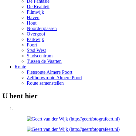
De Fantasie
De Realiteit
Filmwijk
Haven
Hout
Noorderplassen
Overgooi
Parkwijk
Poort
Stad West
Stadscentrum
Tussen de Vaarten
Route
Fietsroute Almere Poort
Zelfbouwroute Almere Poort
Route samenstellen
U bent hier