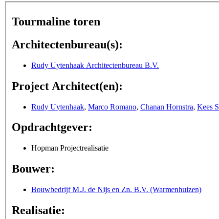
Tourmaline toren
Architectenbureau(s):
Rudy Uytenhaak Architectenbureau B.V.
Project Architect(en):
Rudy Uytenhaak
,
Marco Romano
,
Chanan Hornstra
,
Kees S
Opdrachtgever:
Hopman Projectrealisatie
Bouwer:
Bouwbedrijf M.J. de Nijs en Zn. B.V. (Warmenhuizen)
Realisatie: