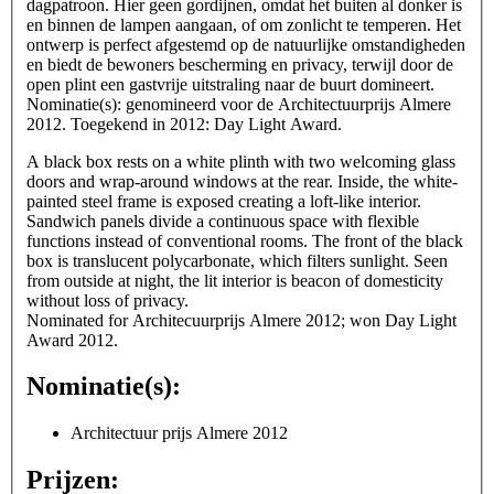
dagpatroon. Hier geen gordijnen, omdat het buiten al donker is
en binnen de lampen aangaan, of om zonlicht te temperen. Het
ontwerp is perfect afgestemd op de natuurlijke omstandigheden
en biedt de bewoners bescherming en privacy, terwijl door de
open plint een gastvrije uitstraling naar de buurt domineert.
Nominatie(s): genomineerd voor de Architectuurprijs Almere
2012. Toegekend in 2012: Day Light Award.
A black box rests on a white plinth with two welcoming glass
doors and wrap-around windows at the rear. Inside, the white-
painted steel frame is exposed creating a loft-like interior.
Sandwich panels divide a continuous space with flexible
functions instead of conventional rooms. The front of the black
box is translucent polycarbonate, which filters sunlight. Seen
from outside at night, the lit interior is beacon of domesticity
without loss of privacy.
Nominated for Architecuurprijs Almere 2012; won Day Light
Award 2012.
Nominatie(s):
Architectuur prijs Almere 2012
Prijzen: