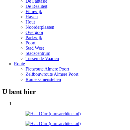
De Fantasie
De Realiteit
Filmwijk
Haven
Hout
Noorderplassen
Overgooi
Parkwijk
Poort
Stad West
Stadscentrum
Tussen de Vaarten
Route
Fietsroute Almere Poort
Zelfbouwroute Almere Poort
Route samenstellen
U bent hier