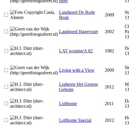
Beer
1
Landgoed De Rode
St
2009
Beuk
1
Ch
Landgoed Hagevoort
2002
Pa
1
De
LAT woning/A 82
1982
1
Sl
Living with a View
2009
1
Lodgerie Het Groene
M
2012
Geheim
1
Da
Lofthome
2011
1
He
Lofthome Special
2012
1