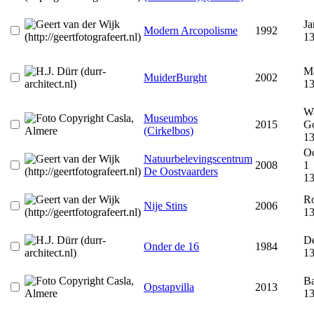
Ja
Modern Arcopolisme
1992
1
M
MuiderBurght
2002
1
Wa
Museumbos
2015
Go
(Cirkelbos)
1
Oo
Natuurbelevingscentrum
2008
1
De Oostvaarders
1
R
Nije Stins
2006
1
De
Onder de 16
1984
1
Ba
Opstapvilla
2013
1