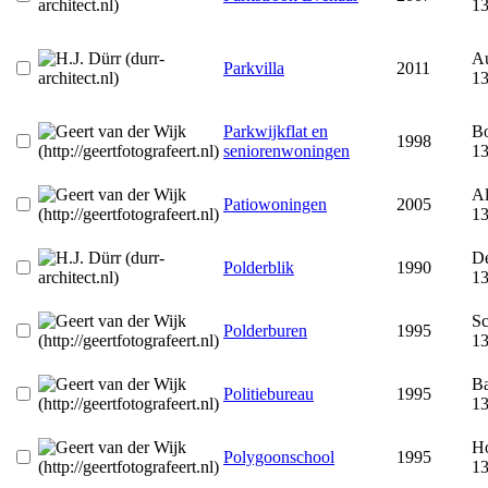
1
Au
Parkvilla
2011
1
Parkwijkflat en
B
1998
seniorenwoningen
1
Al
Patiowoningen
2005
1
De
Polderblik
1990
1
Sc
Polderburen
1995
1
Ba
Politiebureau
1995
1
Ho
Polygoonschool
1995
1