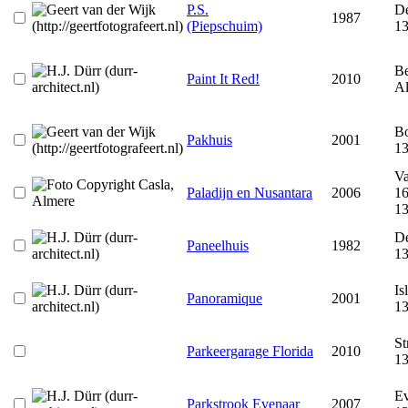
P.S.
De
1987
(Piepschuim)
1
Be
Paint It Red!
2010
A
Bo
Pakhuis
2001
1
Va
Paladijn en Nusantara
2006
1
1
De
Paneelhuis
1982
1
Is
Panoramique
2001
1
St
Parkeergarage Florida
2010
1
Ev
Parkstrook Evenaar
2007