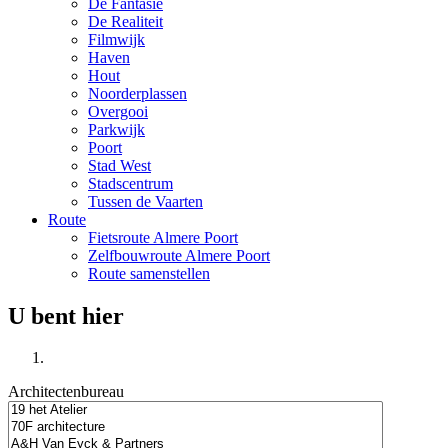
De Fantasie
De Realiteit
Filmwijk
Haven
Hout
Noorderplassen
Overgooi
Parkwijk
Poort
Stad West
Stadscentrum
Tussen de Vaarten
Route
Fietsroute Almere Poort
Zelfbouwroute Almere Poort
Route samenstellen
U bent hier
Architectenbureau