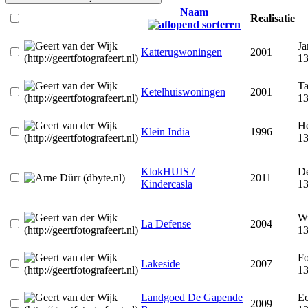
Naam
Realisatie
Ja
Katterugwoningen
2001
1
Ta
Ketelhuiswoningen
2001
13
H
Klein India
1996
1
KlokHUIS /
De
2011
Kindercasla
1
W
La Defense
2004
1
F
Lakeside
2007
1
Landgoed De Gapende
Ec
2009