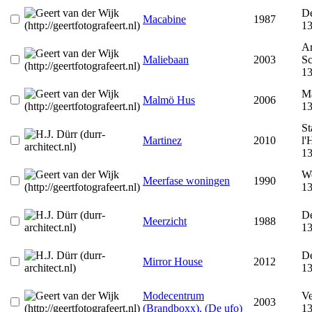
De
Macabine
1987
1
Ar
Maliebaan
2003
Sc
1
M
Malmö Hus
2006
1
St
Martinez
2010
l'
1
We
Meerfase woningen
1990
1
De
Meerzicht
1988
1
D
Mirror House
2012
1
Modecentrum
Ve
2003
(Brandboxx), (De ufo)
1