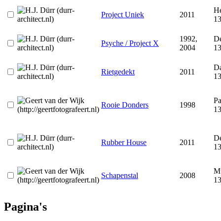
He
Project Uniek
2011
1
1992,
De
Psyche / Project X
2004
1
Da
Rietgedekt
2011
1
Pa
Rooie Donders
1998
1
D
Rubber House
2011
1
M
Schapenstal
2008
1
Pagina's