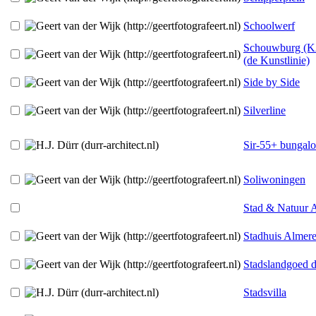
Schoolwerf
Schouwburg (
(de Kunstlinie)
Side by Side
Silverline
Sir-55+ bungal
Soliwoningen
Stad & Natuur 
Stadhuis Almer
Stadslandgoed
Stadsvilla