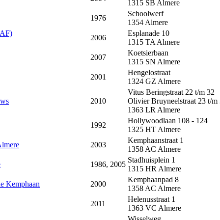
1315 SB
Almere
Schoolwerf
1976
1354
Almere
KAF)
Esplanade 10
2006
1315 TA
Almere
Koetsierbaan
2007
1315 SN
Almere
Hengelostraat
2001
1324 GZ
Almere
Vitus Beringstraat 22 t/m 32
ows
2010
Olivier Bruyneelstraat 23 t/m
1363 LR
Almere
Hollywoodlaan 108 - 124
1992
1325 HT
Almere
Kemphaanstraat 1
Almere
2003
1358 AC
Almere
Stadhuisplein 1
e
1986, 2005
1315 HR
Almere
Kemphaanpad 8
 de Kemphaan
2000
1358 AC
Almere
Helenusstraat 1
2011
1363 VC
Almere
Wisselweg