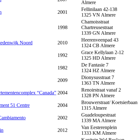
Almere
Fellinilaan 42-138
n
2001
1325 VN
Almere
Chamoisstraat
1998
Chartreusestraat
1339 GN
Almere
Heerenveenpad 43
Stedenwijk Noord
2010
1324 CB
Almere
Grace Kellylaan 2-12
1992
1325 HD
Almere
De Fantasie 7
1982
1324 HZ
Almere
Dionysusstraat 7
2009
1363 TN
Almere
Renoirstraat vanaf 2
rtementencomplex “Canada”
2004
1328 PN
Almere
Brouwerstraat/ Koetsierbaan
ment 51 Centre
2004
1315
Almere
Guadeloupestraat
 Cambiamento
2002
1339 MA
Almere
Van Eesterenplein
in
2012
1333 KM
Almere
Kapitein Wal Ruslaan