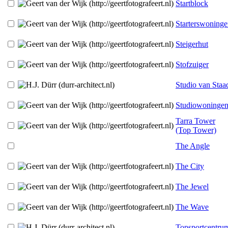
Startblock
Starterswoning
Steigerhut
Stofzuiger
Studio van Staa
Studiowoninge
Tarra Tower
(Top Tower)
The Angle
The City
The Jewel
The Wave
Topsportcentru