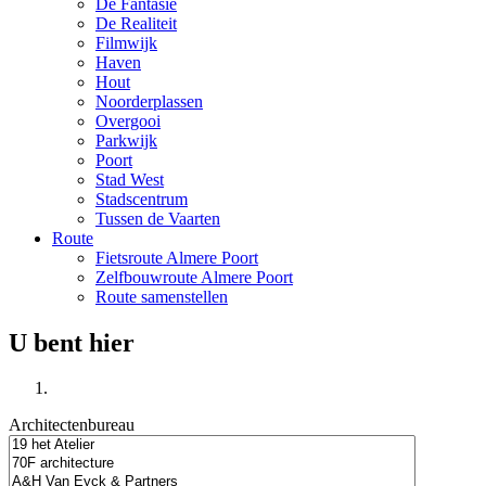
De Fantasie
De Realiteit
Filmwijk
Haven
Hout
Noorderplassen
Overgooi
Parkwijk
Poort
Stad West
Stadscentrum
Tussen de Vaarten
Route
Fietsroute Almere Poort
Zelfbouwroute Almere Poort
Route samenstellen
U bent hier
Architectenbureau